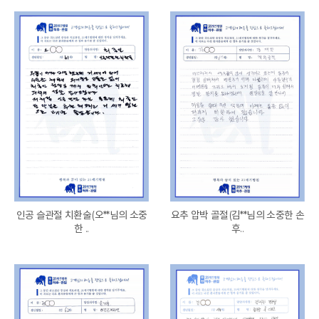
인공 슬관절 치환술(오**님의 소중
요추 압박 골절(김**님의 소중한 손
한 ..
후..