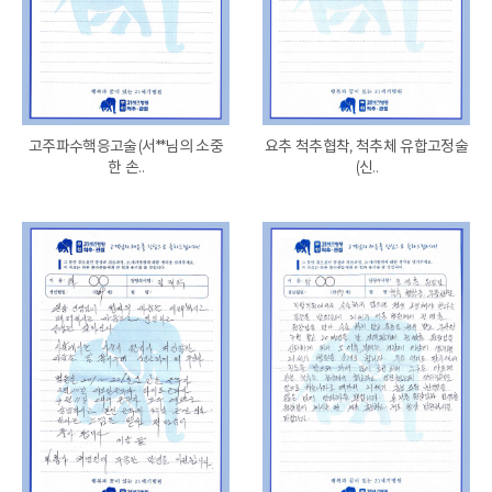
고주파수핵응고술(서**님의 소중
요추 척추협착, 척추체 유합고정술
한 손..
(신..