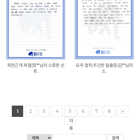
회전근개 파열(정**님의 소중한 손
요추 협착,추간판 탈출증(김**님의
후..
소..
1
2
3
4
5
6
7
8
다
음