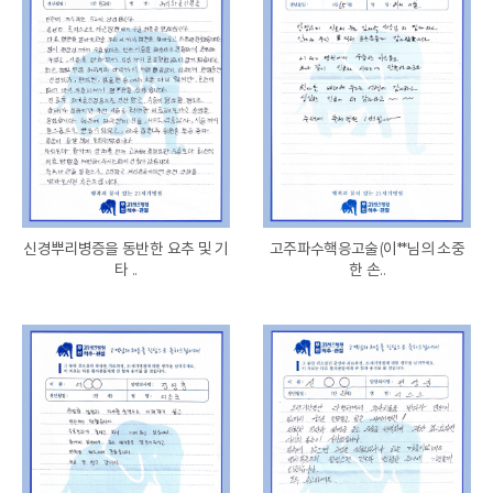
신경뿌리병증을 동반한 요추 및 기
고주파수핵응고술(이**님의 소중
타 ..
한 손..