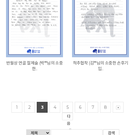
반월상 연골 절제술 (박**님의 소중
척추협착 (김**님의 소중한 손후기
한..
입..
1
2
3
4
5
6
7
8
다
음