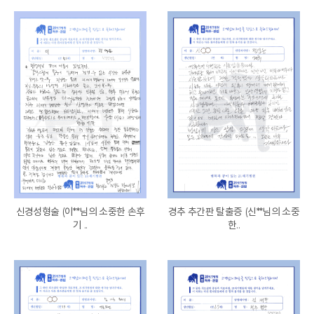
신경성형술 (이**님의 소중한 손후
경추 추간판 탈출증 (신**님의 소중
기 ..
한..