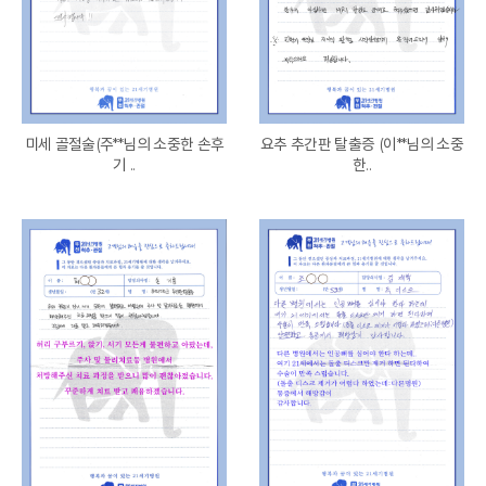
미세 골절술(주**님의 소중한 손후
요추 추간판 탈출증 (이**님의 소중
기 ..
한..