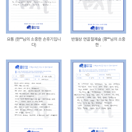
요통 (한**님의 소중한 손후기입니
반월상 연골절제술 (황**님의 소중
다)
한 ..