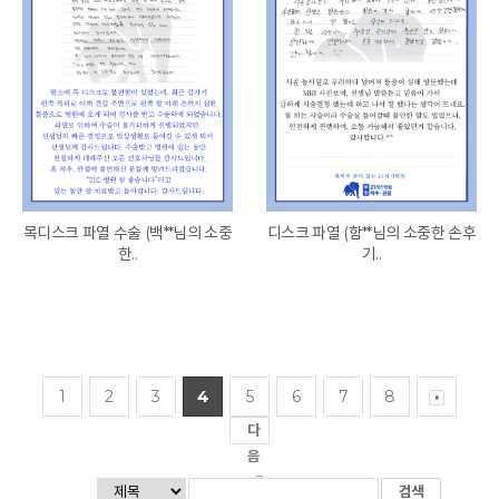
목디스크 파열 수술 (백**님의 소중
디스크 파열 (함**님의 소중한 손후
한..
기..
1
2
3
4
5
6
7
8
다
음