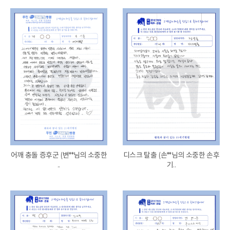
어깨 충돌 증후군 (변**님의 소중한
디스크 탈출 (손**님의 소중한 손후
..
기..