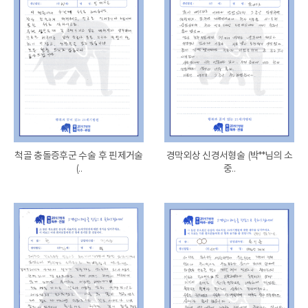
척골 충돌증후군 수술 후 핀제거술
경막외상 신경서형술 (박**님의 소
(..
중..