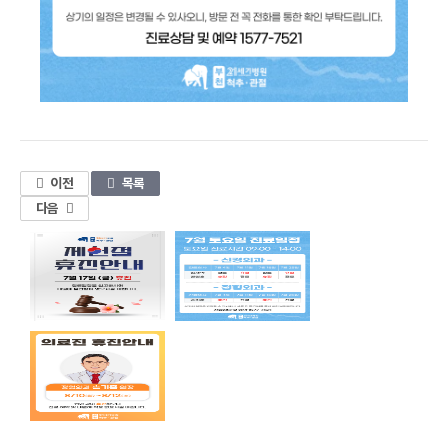
1
이전
목록
다음