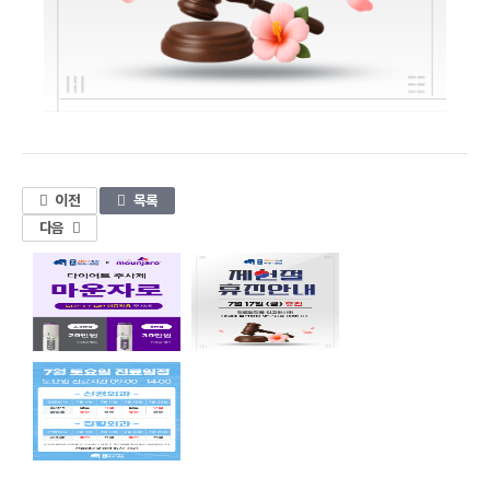
1
이전
목록
다음