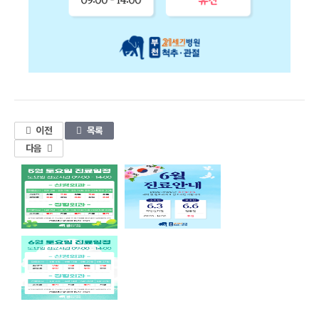
1
이전
목록
다음