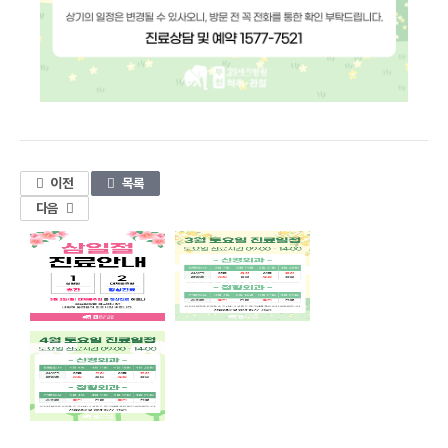
1
이전
목록
다음